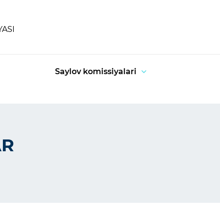
YASI
Saylov komissiyalari
AR