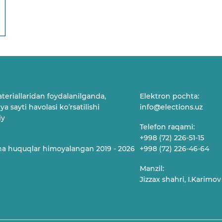
teriallaridan foydalanilganda,
Elektron pochta:
a sayti havolasi ko’rsatilishi
info@elections.uz
iy
Telefon raqami:
+998 (72) 226-51-15
a huquqlar himoyalangan 2019 - 2026
+998 (72) 226-46-64
Manzil:
Jizzax shahri, I.Karimov