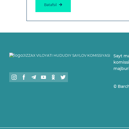
Batafsil
JIZZAX VILOYATI HUDUDIY SAYLOV KOMISSIYASI
Sayt ma
komissiy
majbur
© Barch