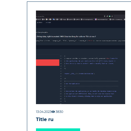
13.04.2023
3830
Title ru