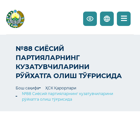
№88 СИЁСИЙ
ПАРТИЯЛАРНИНГ
КУЗАТУВЧИЛАРИНИ
РЎЙХАТГА ОЛИШ ТЎҒРИСИДА
Бош саҳифа
ҲСК Қарорлари
№88 Сиёсий партияларнинг кузатувчиларини
рўйхатга олиш тўғрисида